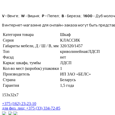
V -
Венге;
W
- Вишня;
P -
Пепел;
B
- Береза;
1600
- Дуб моло
В интернет-магазине для онлайн-заказа могут быть представ
Категория товара
Шкаф
Серия
КЛАССИК
Габариты мебели, Д / Ш / В, мм
320/320/1457
Топ
криволинейная/ЛДСП
Фасад
нет
Каркас шкафа, тумбы
ЛДСП
Кол-во мест (коробок) упаковки
1
Производитель
ИП ЗАО «БЕЛС»
Страна
Беларусь
Гарантия
1,5 года
153х32х7
+375 (162) 23-23-10
для физ. лиц: +375 (33) 334-72-85