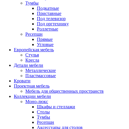
Тумбы
Подкатные
Приставные
Под телевизор
Под оргтехнику
Роллетные
Ресепшн
Прямые
Угловые
Европейская мебель
Стулья
Кресла
Детали мебели
Металлические
Пластмассовые
Кровати
Проектная мебель
Мебель для общественных пространств
Коллекции мебели
Моно-люкс
Шкафы и стеллажи
Столы
Тумбы
Ресепшн
Аксессуары для столов