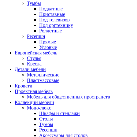
Тумбы
Подкатные
Приставные
Под телевизор
Под оргтехнику
Роллетные
Ресепшн
Прямые
Угловые
Европейская мебель
Стулья
Кресла
Детали мебели
Металлические
Пластмассовые
Кровати
Проектная мебель
Мебель для общественных пространств
Коллекции мебели
Моно-люкс
Шкафы и стеллажи
Столы
Тумбы
Ресепшн
Аксессуары для столов