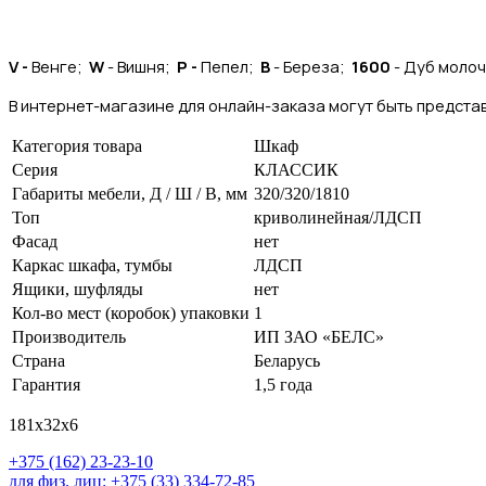
V -
Венге;
W
- Вишня;
P -
Пепел;
B
- Береза;
1600
- Дуб моло
В интернет-магазине для онлайн-заказа могут быть представ
Категория товара
Шкаф
Серия
КЛАССИК
Габариты мебели, Д / Ш / В, мм
320/320/1810
Топ
криволинейная/ЛДСП
Фасад
нет
Каркас шкафа, тумбы
ЛДСП
Ящики, шуфляды
нет
Кол-во мест (коробок) упаковки
1
Производитель
ИП ЗАО «БЕЛС»
Страна
Беларусь
Гарантия
1,5 года
181х32х6
+375 (162) 23-23-10
для физ. лиц: +375 (33) 334-72-85