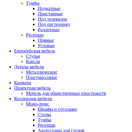
Тумбы
Подкатные
Приставные
Под телевизор
Под оргтехнику
Роллетные
Ресепшн
Прямые
Угловые
Европейская мебель
Стулья
Кресла
Детали мебели
Металлические
Пластмассовые
Кровати
Проектная мебель
Мебель для общественных пространств
Коллекции мебели
Моно-люкс
Шкафы и стеллажи
Столы
Тумбы
Ресепшн
Аксессуары для столов