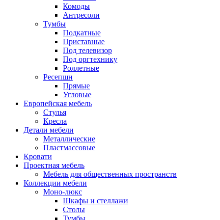
Комоды
Антресоли
Тумбы
Подкатные
Приставные
Под телевизор
Под оргтехнику
Роллетные
Ресепшн
Прямые
Угловые
Европейская мебель
Стулья
Кресла
Детали мебели
Металлические
Пластмассовые
Кровати
Проектная мебель
Мебель для общественных пространств
Коллекции мебели
Моно-люкс
Шкафы и стеллажи
Столы
Тумбы