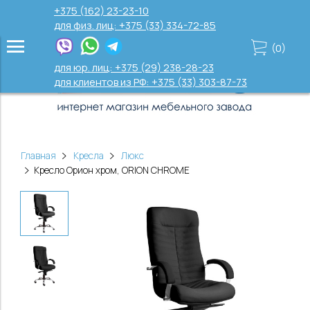
+375 (162) 23-23-10
для физ. лиц: +375 (33) 334-72-85
(
0
)
для юр. лиц: +375 (29) 238-28-23
для клиентов из РФ: +375 (33) 303-87-73
Главная
Кресла
Люкс
Кресло Орион хром, ORION CHROME