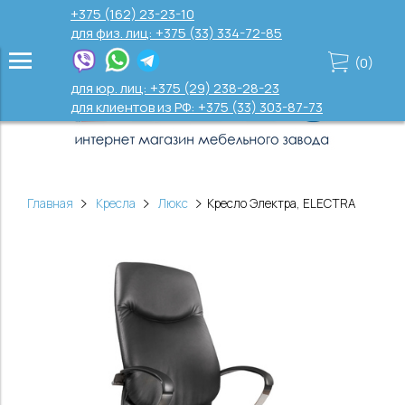
+375 (162) 23-23-10
для физ. лиц: +375 (33) 334-72-85
(
0
)
для юр. лиц: +375 (29) 238-28-23
для клиентов из РФ: +375 (33) 303-87-73
Главная
Кресла
Люкс
Кресло Электра, ELECTRA