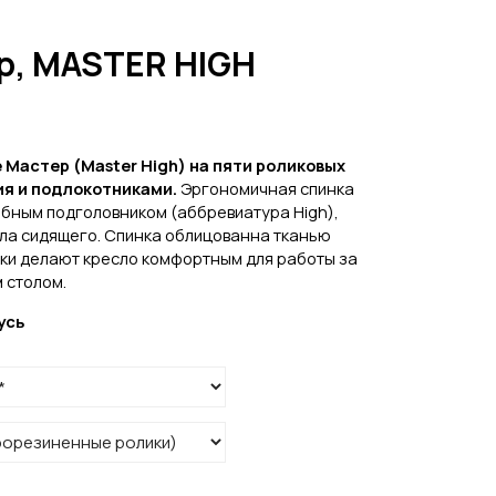
р, MASTER HIGH
 Мастер (
Master High
) на пяти роликовых
ия и подлокотниками.
Э
ргономичная спинка
обным подголовником (аббревиатура High),
ла сидящего. Спинка облицованна тканью
ки делают кресло комфортным для работы за
 столом.
усь