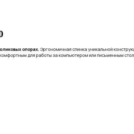
0
роликовых опорах.
Э
ргономичная спинка уникальной конструк
комфортным для работы за компьютером или письменным столо