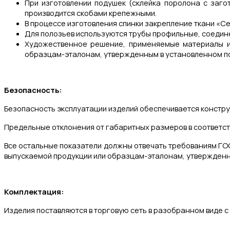
При изготовлении подушек (склейка поролона с заго
производится скобами крепежными.
В процессе изготовления спинки закрепление ткани «Се
Для полозьев используются трубы профильные, соедин
Художественное решение, применяемые материалы и 
образцам-эталонам, утвержденным в установленном п
Безопасность:
Безопасность эксплуатации изделий обеспечивается констр
Предельные отклонения от габаритных размеров в соответств
Все остальные показатели должны отвечать требованиям ГО
выпускаемой продукции или образцам-эталонам, утвержденн
Комплектация:
Изделия поставляются в торговую сеть в разобранном виде с