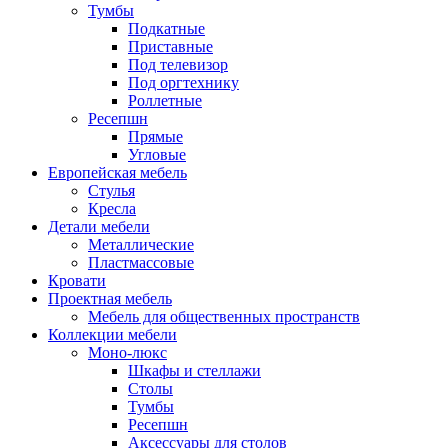
Тумбы
Подкатные
Приставные
Под телевизор
Под оргтехнику
Роллетные
Ресепшн
Прямые
Угловые
Европейская мебель
Стулья
Кресла
Детали мебели
Металлические
Пластмассовые
Кровати
Проектная мебель
Мебель для общественных пространств
Коллекции мебели
Моно-люкс
Шкафы и стеллажи
Столы
Тумбы
Ресепшн
Аксессуары для столов