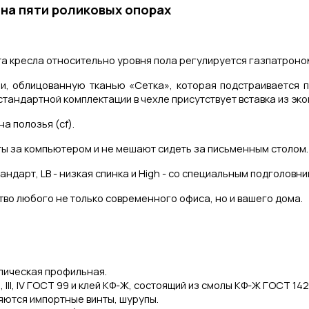
 на пяти роликовых опорах
та кресла относительно уровня пола регулируется газпатроно
и, облицованную тканью «Сетка», которая подстраивается п
стандартной комплектации в чехле присутствует вставка из эко
а полозья (cf).
ы за компьютером и не мешают сидеть за письменным столом.
дарт, LB - низкая спинка и High - со специальным подголовн
во любого не только современного офиса, но и вашего дома.
лическая профильная.
III, IV ГОСТ 99 и клей КФ-Ж, состоящий из смолы КФ-Ж ГОСТ 14
яются импортные винты, шурупы.