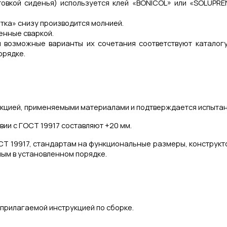
товкой сиденья) используется клей «BONICOL» или «SOLUPRE
тка» снизу производится молнией.
енные сваркой.
возможные варианты их сочетания соответствуют каталогу
орядке.
укцией, применяемыми материалами и подтверждается испытан
ии с ГОСТ 19917 составляют +20 мм.
СТ 19917, стандартам на функциональные размеры, конструкто
ым в установленном порядке.
 прилагаемой инструкцией по сборке.