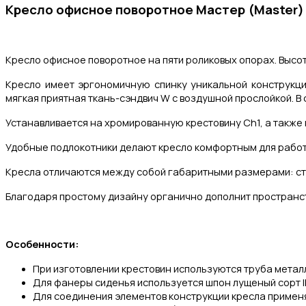
Кресло офисное поворотное Мастер (
Master
)
Кресло офисное поворотное на пяти роликовых опорах. Высо
Кресло имеет эргономичную спинку уникальной конструкци
мягкая приятная ткань-сэндвич W с воздушной прослойкой. В 
Устанавливается на хромированную крестовину Ch1, а также н
Удобные подлокотники делают кресло комфортным для работ
Кресла отличаются между собой габаритными размерами: стан
Благодаря простому дизайну органично дополнит пространст
Особенности:
При изготовлении крестовин используются труба метал
Для фанеры сиденья используется шпон лущеный сорт II, 
Для соединения элементов конструкции кресла примен