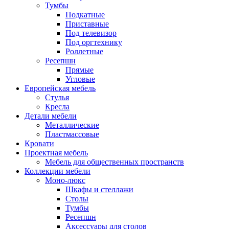
Тумбы
Подкатные
Приставные
Под телевизор
Под оргтехнику
Роллетные
Ресепшн
Прямые
Угловые
Европейская мебель
Стулья
Кресла
Детали мебели
Металлические
Пластмассовые
Кровати
Проектная мебель
Мебель для общественных пространств
Коллекции мебели
Моно-люкс
Шкафы и стеллажи
Столы
Тумбы
Ресепшн
Аксессуары для столов