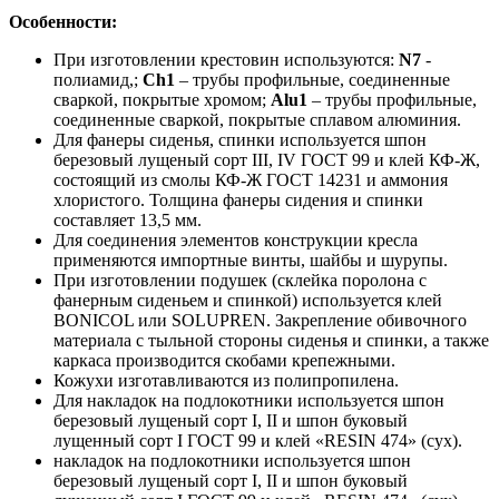
Особенности:
При изготовлении крестовин используются:
N7
-
полиамид,;
Ch1
– трубы профильные, соединенные
сваркой, покрытые хромом;
Alu1
– трубы профильные,
соединенные сваркой, покрытые сплавом алюминия.
Для фанеры сиденья, спинки используется шпон
березовый лущеный сорт III, IV ГОСТ 99 и клей КФ-Ж,
состоящий из смолы КФ-Ж ГОСТ 14231 и аммония
хлористого. Толщина фанеры сидения и спинки
составляет 13,5 мм.
Для соединения элементов конструкции кресла
применяются импортные винты, шайбы и шурупы.
При изготовлении подушек (склейка поролона с
фанерным сиденьем и спинкой) используется клей
BONICOL или SOLUPREN. Закрепление обивочного
материала с тыльной стороны сиденья и спинки, а также
каркаса производится скобами крепежными.
Кожухи изготавливаются из полипропилена.
Для накладок на подлокотники используется шпон
березовый лущеный сорт I, II и шпон буковый
лущенный сорт I ГОСТ 99 и клей «RESIN 474» (сух).
накладок на подлокотники используется шпон
березовый лущеный сорт I, II и шпон буковый