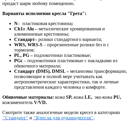
придаст шарм любому помещению.
Варианты исполнения кресла "Грета":
N
– пластиковая крестовина
;
Ch
1
и
Alu
–
металлические хромированная и
алюминиевые крестовины;
Стандарт–
ролики стандартного варианта;
WRS
,
WRS
-
S
– прорезиненные ролики без и с
тормозом;
P
L, PG –
подлокотники пластиковые;
PG
c
– подлокотники пластиковые с накладками из
обивочного материала;
Стандарт (
DMS
),
DMSL
–
механизмы трансформации,
позволяющие в полной мере учитывать как
антропометрические характеристики, так и личные
представления каждого человека о комфорте.
Обивочные материалы:
кожа
SP
,
кожа
LE
,
эко-кожа
PU
,
кожзаменитель
V
/
VD
.
Смотрите также аналогичные модели кресел в категориях
"Стандарт"
и
"Кресла для руководителя"
.