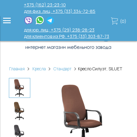
+375 (162) 23-23-10
для физ. лиц: +375 (33) 334-72-85
(
0
)
для юр. лиц: +375 (29) 238-28-23
для клиентов из РФ: +375 (33) 303-87-73
Главная
Кресла
Стандарт
Кресло Силуэт, SILUET