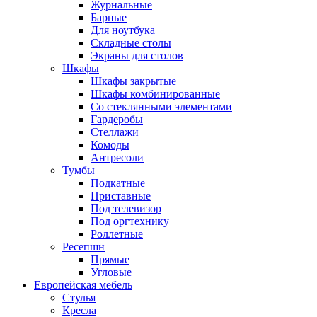
Журнальные
Барные
Для ноутбука
Складные столы
Экраны для столов
Шкафы
Шкафы закрытые
Шкафы комбинированные
Со стеклянными элементами
Гардеробы
Стеллажи
Комоды
Антресоли
Тумбы
Подкатные
Приставные
Под телевизор
Под оргтехнику
Роллетные
Ресепшн
Прямые
Угловые
Европейская мебель
Стулья
Кресла