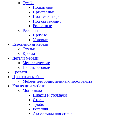
Тумбы
Подкатные
Приставные
Под телевизор
Под оргтехнику
Роллетные
Ресепшн
Прямые
Угловые
Европейская мебель
Стулья
Кресла
Детали мебели
Металлические
Пластмассовые
Кровати
Проектная мебель
Мебель для общественных пространств
Коллекции мебели
Моно-люкс
Шкафы и стеллажи
Столы
Тумбы
Ресепшн
Аксессуары для столов