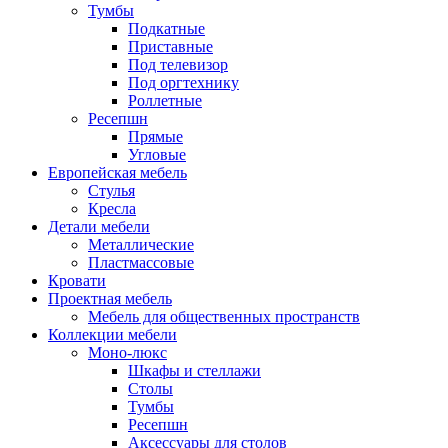
Тумбы
Подкатные
Приставные
Под телевизор
Под оргтехнику
Роллетные
Ресепшн
Прямые
Угловые
Европейская мебель
Стулья
Кресла
Детали мебели
Металлические
Пластмассовые
Кровати
Проектная мебель
Мебель для общественных пространств
Коллекции мебели
Моно-люкс
Шкафы и стеллажи
Столы
Тумбы
Ресепшн
Аксессуары для столов