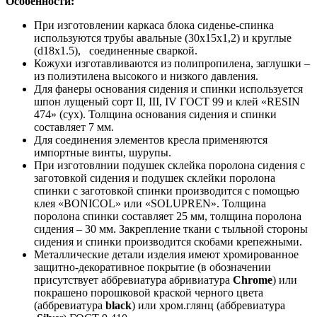
Особенности:
При изготовлении каркаса блока сиденье-спинка
используются трубы авальные (30х15х1,2) и круглые
(d18x1.5), соединенные сваркой.
Кожухи изготавливаются из полипропилена, заглушки –
из полиэтилена высокого и низкого давления.
Для фанеры основания сидения и спинки используется
шпон лущеный сорт II, III, IV ГОСТ 99 и клей «RESIN
474» (сух). Толщина основания сидения и спинки
составляет 7 мм.
Для соединения элементов кресла применяются
импортные винты, шурупы.
При изготовлнии подушек склейка поролона сидения с
заготовкой сидения и подушек склейки поролона
спинки с заготовкой спинки производится с помощью
клея «BONICOL» или «SOLUPREN». Толщина
поролона спинки составляет 25 мм, толщина поролона
сидения – 30 мм. Закрепление ткани с тыльной стороны
сидения и спинки производится скобами крепежными.
Металлические детали изделия имеют хромированное
защитно-декоративное покрытие (в обозначении
присутствует аббревиатура абривиатура
Chrome
) или
покрашено порошковой краской черного цвета
(аббревиатура
black
) или хром.глянц (аббревиатура