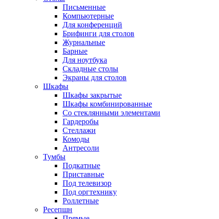
Письменные
Компьютерные
Для конференций
Брифинги для столов
Журнальные
Барные
Для ноутбука
Складные столы
Экраны для столов
Шкафы
Шкафы закрытые
Шкафы комбинированные
Со стеклянными элементами
Гардеробы
Стеллажи
Комоды
Антресоли
Тумбы
Подкатные
Приставные
Под телевизор
Под оргтехнику
Роллетные
Ресепшн
Прямые