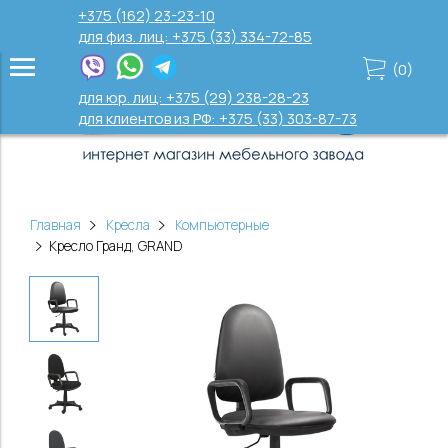
+375 (162) 23-23-10
для физ. лиц: +375 (33) 334-72-85
(
0
)
для юр. лиц: +375 (29) 238-28-23
для клиентов из РФ: +375 (33) 303-87-73
Главная
Кресла
Компьютерные
Кресло Гранд, GRAND