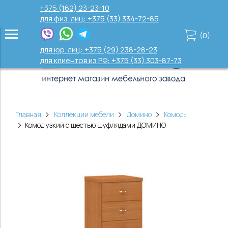
+375 (162) 23-23-10
для физ. лиц: +375 (33) 334-72-85
(
0
)
для юр. лиц: +375 (29) 238-28-23
для клиентов из РФ: +375 (33) 303-87-73
Главная
Коллекции мебели
Домино
Комоды
Комод узкий с шестью шуфлядами ДОМИНО