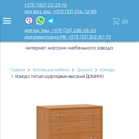
+375 (162) 23-23-10
для физ. лиц: +375 (33) 334-72-85
(
0
)
для юр. лиц: +375 (29) 238-28-23
для клиентов из РФ: +375 (33) 303-87-73
Главная
Коллекции мебели
Домино
Комоды
Комод с пятью шуфлядами высокий ДОМИНО