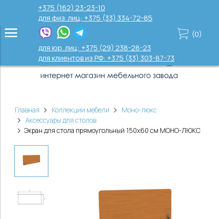
+375 (162) 23-23-10
для физ. лиц: +375 (33) 334-72-85
(
0
)
для юр. лиц: +375 (29) 238-28-23
для клиентов из РФ: +375 (33) 303-87-73
Главная
Коллекции мебели
Моно-люкс
Аксессуары для столов
Экран для стола прямоугольный 150х60 см МОНО-ЛЮКС